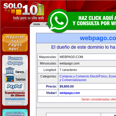
webpago.c
El dueño de este dominio lo ha
Mayusculas:
WEBPAGO.COM
Minusculas:
webpago.com
Longitud:
7 caracteres
Categorias:
Compras y Comercio ElectrÃ³nico
,
Econ
y Comercializacion
Precio:
$9,800.00
Visitar!
webpago.com
Serán consideradas ofer