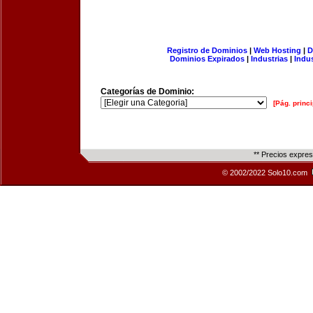
Registro de Dominios
|
Web Hosting
|
D
Dominios Expirados
|
Industrias
|
Indu
Categorías de Dominio:
[Pág. princi
** Precios expre
© 2002/2022 Solo10.com