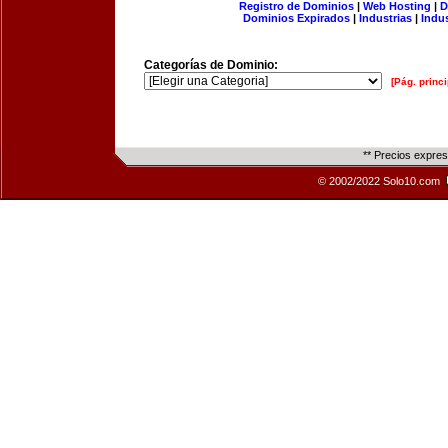
Registro de Dominios
|
Web Hosting
|
D
Dominios Expirados
|
Industrias
|
Indu
Categorías de Dominio:
[Pág. princi
** Precios expre
© 2002/2022 Solo10.com