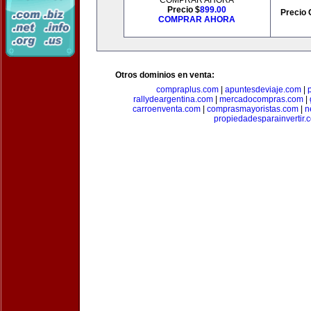
COMPRAR AHORA
Precio $
899.00
Precio 
COMPRAR AHORA
Otros dominios en venta:
compraplus.com
|
apuntesdeviaje.com
|
rallydeargentina.com
|
mercadocompras.com
|
carroenventa.com
|
comprasmayoristas.com
|
n
propiedadesparainvertir.