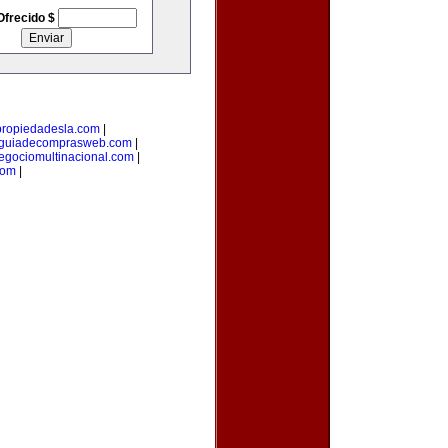
Ofrecido $
propiedadesla.com
|
guiadecomprasweb.com
|
egociomultinacional.com
|
com
|