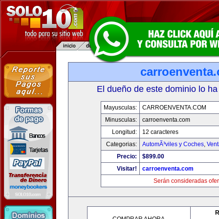
carroenventa
El dueño de este dominio lo ha
Mayusculas:
CARROENVENTA.COM
Minusculas:
carroenventa.com
Longitud:
12 caracteres
Categorias:
AutomÃ³viles y Coches
,
Vent
Precio:
$899.00
Visitar!
carroenventa.com
Serán consideradas ofer
R