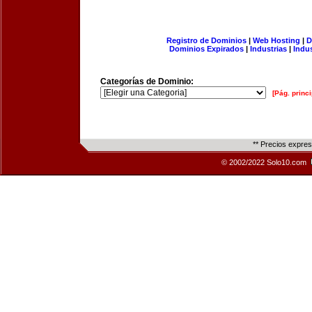
Registro de Dominios
|
Web Hosting
|
D
Dominios Expirados
|
Industrias
|
Indu
Categorías de Dominio:
[Pág. princi
** Precios expre
© 2002/2022 Solo10.com