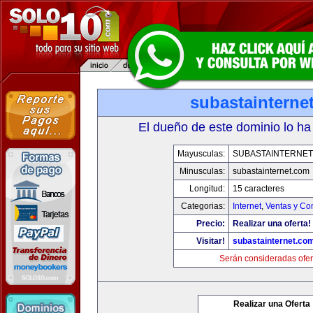
subastainterne
El dueño de este dominio lo ha
Mayusculas:
SUBASTAINTERNET
Minusculas:
subastainternet.com
Longitud:
15 caracteres
Categorias:
Internet
,
Ventas y Co
Precio:
Realizar una oferta!
Visitar!
subastainternet.co
Serán consideradas ofer
Realizar una Oferta