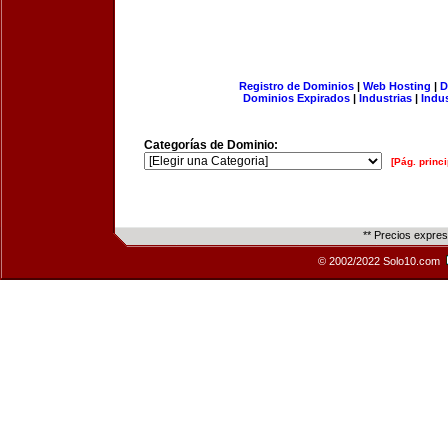
Registro de Dominios
|
Web Hosting
|
D
Dominios Expirados
|
Industrias
|
Indu
Categorías de Dominio:
[Pág. princi
** Precios expre
© 2002/2022 Solo10.com