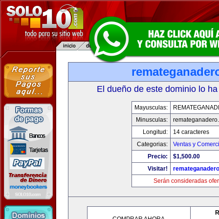
remateganader
El dueño de este dominio lo ha
Mayusculas:
REMATEGANAD
Minusculas:
remateganadero
Longitud:
14 caracteres
Categorias:
Ventas y Comerci
Precio:
$1,500.00
Visitar!
remateganader
Serán consideradas ofer
R