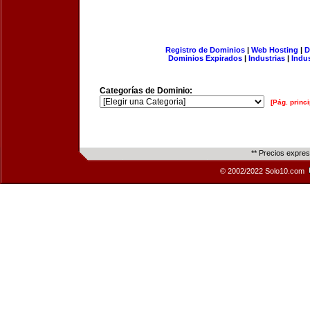
Registro de Dominios
|
Web Hosting
|
D
Dominios Expirados
|
Industrias
|
Indu
Categorías de Dominio:
[Pág. princi
** Precios expre
© 2002/2022 Solo10.com