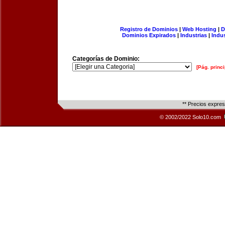
Registro de Dominios
|
Web Hosting
|
D
Dominios Expirados
|
Industrias
|
Indu
Categorías de Dominio:
[Pág. princi
** Precios expre
© 2002/2022 Solo10.com