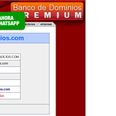
cios.com
GOCIOS.COM
s.com
!
os.com
tas