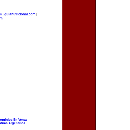
om
|
guianutricional.com
|
om
|
ominios En Venta
strias Argentinas