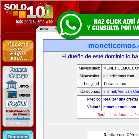
moneticemos
El dueño de este dominio lo ha
Mayusculas:
MONETICEMOS.CO
Minusculas:
moneticemos.com
Longitud:
11 caracteres
Categorias:
Internet
,
Ventas y Co
Precio:
Realizar una oferta!
Visitar!
moneticemos.com
Serán consideradas ofer
Realizar una Oferta