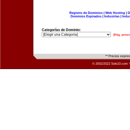
Registro de Dominios
|
Web Hosting
|
D
Dominios Expirados
|
Industrias
|
Indu
Categorías de Dominio:
[Pág. princi
** Precios expre
© 2002/2022 Solo10.com