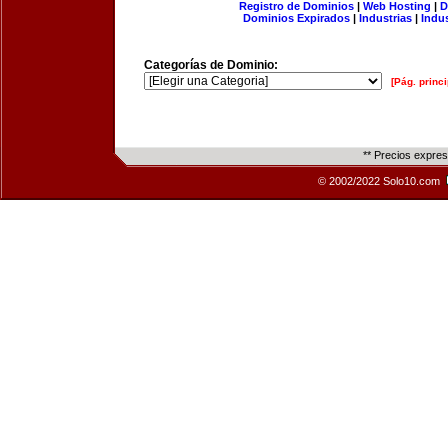
Registro de Dominios
|
Web Hosting
|
D
Dominios Expirados
|
Industrias
|
Indu
Categorías de Dominio:
[Pág. princi
** Precios expre
© 2002/2022 Solo10.com