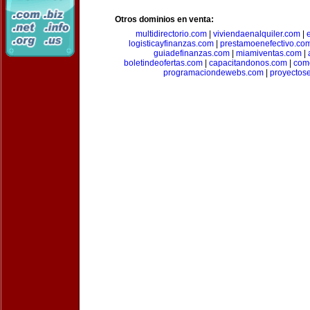
Otros dominios en venta:
multidirectorio.com
|
viviendaenalquiler.com
|
logisticayfinanzas.com
|
prestamoenefectivo.co
guiadefinanzas.com
|
miamiventas.com
|
boletindeofertas.com
|
capacitandonos.com
|
come
programaciondewebs.com
|
proyectos