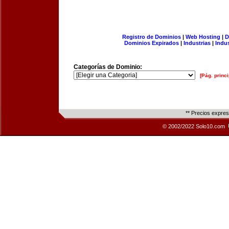
Registro de Dominios
|
Web Hosting
|
D
Dominios Expirados
|
Industrias
|
Indu
Categorías de Dominio:
[Pág. princi
** Precios expre
© 2002/2022 Solo10.com