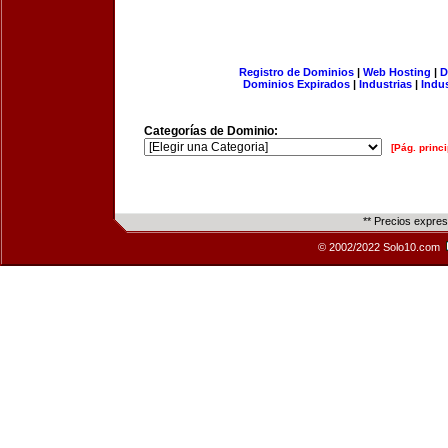
Registro de Dominios
|
Web Hosting
|
D
Dominios Expirados
|
Industrias
|
Indu
Categorías de Dominio:
[Pág. princi
** Precios expre
© 2002/2022 Solo10.com