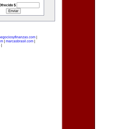
Ofrecido $
negociosyfinanzas.com
|
om
|
marcasbrasil.com
|
m
|