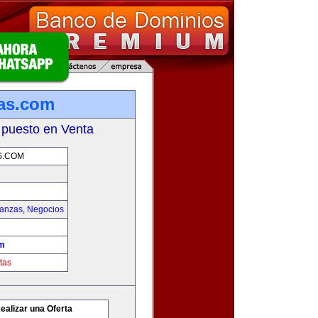
as.com
 puesto en Venta
S.COM
nanzas
,
Negocios
om
tas
ealizar una Oferta