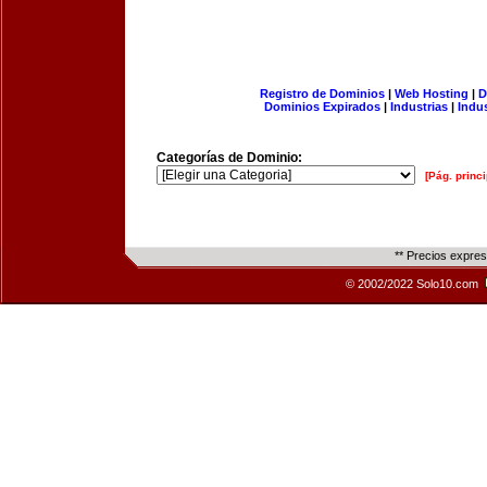
Registro de Dominios
|
Web Hosting
|
D
Dominios Expirados
|
Industrias
|
Indu
Categorías de Dominio:
[Pág. princi
** Precios expre
© 2002/2022 Solo10.com