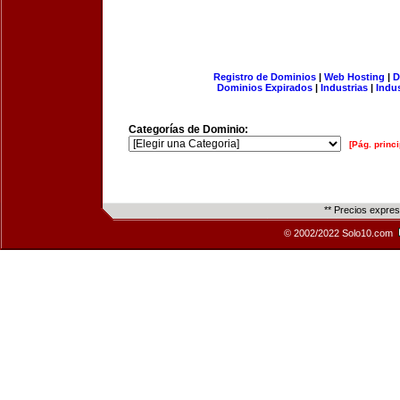
Registro de Dominios
|
Web Hosting
|
D
Dominios Expirados
|
Industrias
|
Indu
Categorías de Dominio:
[Pág. princi
** Precios expre
© 2002/2022 Solo10.com