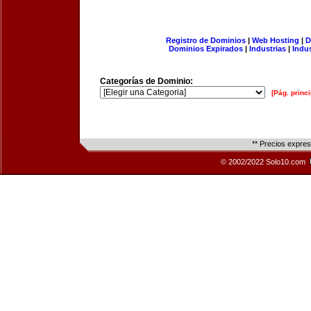
Registro de Dominios
|
Web Hosting
|
D
Dominios Expirados
|
Industrias
|
Indu
Categorías de Dominio:
[Pág. princi
** Precios expre
© 2002/2022 Solo10.com