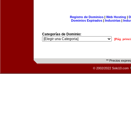
Registro de Dominios
|
Web Hosting
|
D
Dominios Expirados
|
Industrias
|
Indu
Categorías de Dominio:
[Pág. princi
** Precios expre
© 2002/2022 Solo10.com