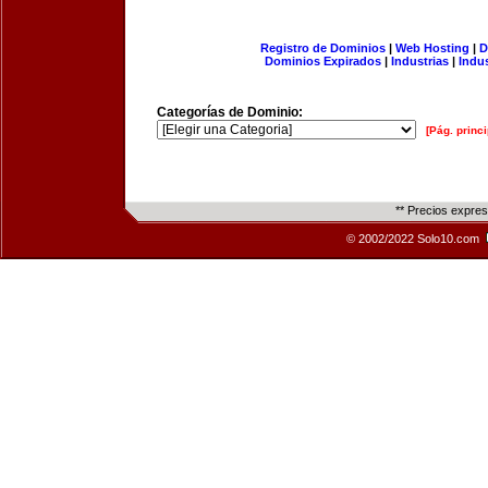
Registro de Dominios
|
Web Hosting
|
D
Dominios Expirados
|
Industrias
|
Indu
Categorías de Dominio:
[Pág. princi
** Precios expre
© 2002/2022 Solo10.com