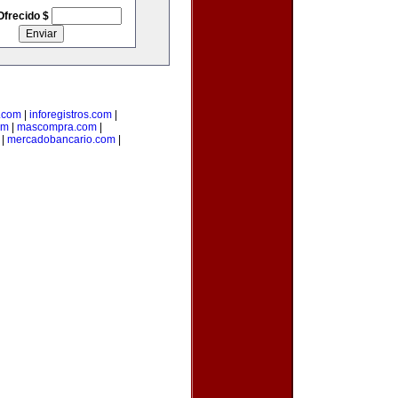
Ofrecido $
.com
|
inforegistros.com
|
om
|
mascompra.com
|
|
mercadobancario.com
|