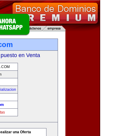
.com
 puesto en Venta
.COM
m
ializacion
om
tas
ealizar una Oferta